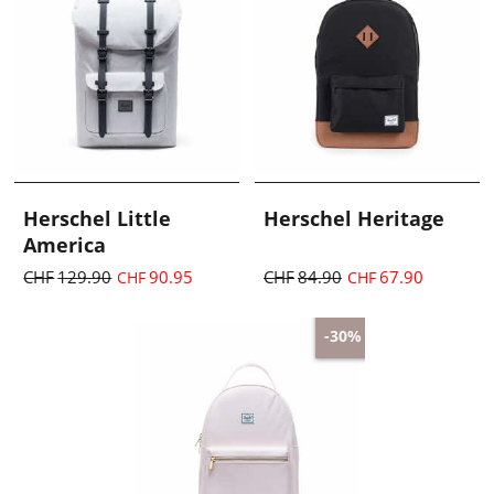
Herschel Little
Herschel Heritage
America
CHF
129.90
90.95
CHF
84.90
67.90
CHF
CHF
inkl. MwSt.
inkl. MwSt.
zzgl. Versand
zzgl. Versand
-30%