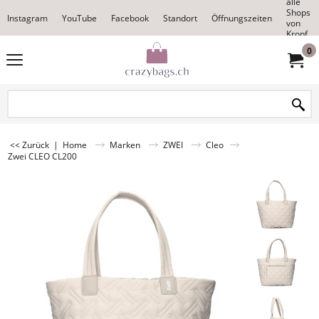
alle
Shops
Instagram
YouTube
Facebook
Standort
Öffnungszeiten
von
Kropf
0
<< Zurück
|
Home
Marken
ZWEI
Cleo
Zwei CLEO CL200