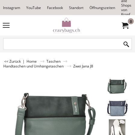
alle
Shops
Instagram
YouTube
Facebook
Standort
Öffnungszeiten
von
Kropf
0
<< Zurück
|
Home
Taschen
Handtaschen und Umhängetaschen
Zwei Jana J8