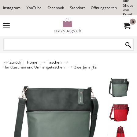
alle
Shops
Instagram
YouTube
Facebook
Standort
Öffnungszeiten
von
Kropf
0
<< Zurück
|
Home
Taschen
Handtaschen und Umhängetaschen
Zwei Jana J12