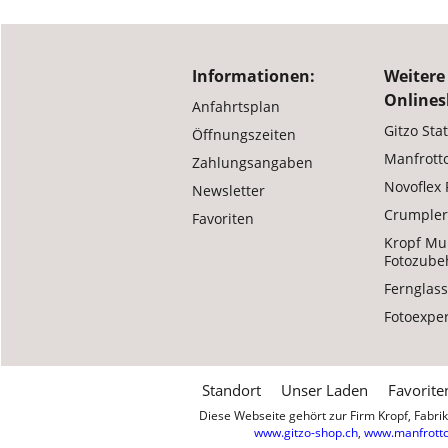
Informationen:
Weitere
Onlines
Anfahrtsplan
Gitzo Sta
Öffnungszeiten
Manfrotto
Zahlungsangaben
Novoflex
Newsletter
Crumpler
Favoriten
Kropf Mu
Fotozube
Fernglass
Fotoexper
Standort
Unser Laden
Favorite
Diese Webseite gehört zur Firm Kropf, Fabr
www.gitzo-shop.ch
,
www.manfrotto