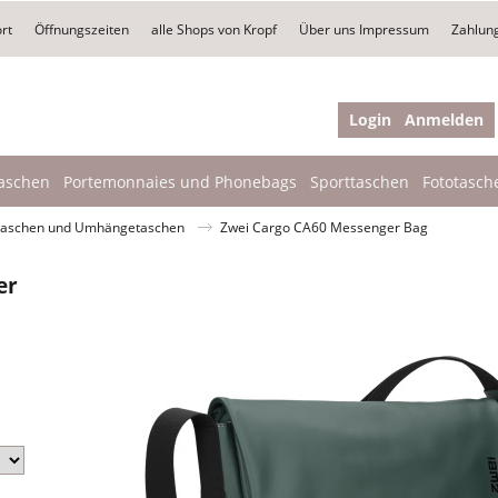
rt
Öffnungszeiten
alle Shops von Kropf
Über uns Impressum
Zahlun
Login
Anmelden
aschen
Portemonnaies und Phonebags
Sporttaschen
Fototasch
aschen und Umhängetaschen
Zwei Cargo CA60 Messenger Bag
er