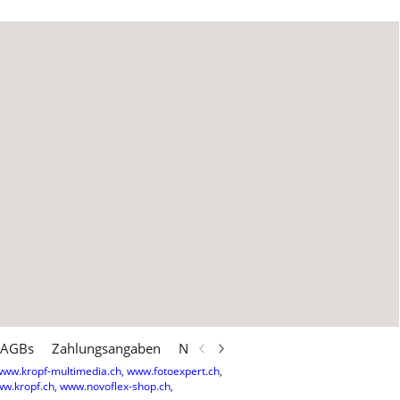
AGBs
Zahlungsangaben
Newsletter
Datenschutz
www.kropf-multimedia.ch
,
www.fotoexpert.ch
,
w.kropf.ch
,
www.novoflex-shop.ch
,