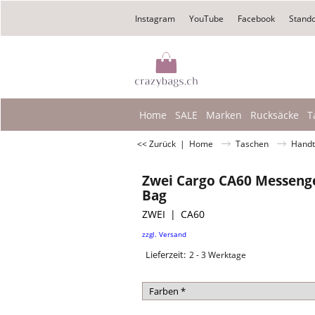
Instagram
YouTube
Facebook
Stando
Home
SALE
Marken
Rucksäcke
T
<< Zurück
|
Home
Taschen
Handt
Zwei Cargo CA60 Messeng
Bag
ZWEI
CA60
CHF
84.90
inkl. MwSt.
zzgl. Versand
Lieferzeit:
2 - 3 Werktage