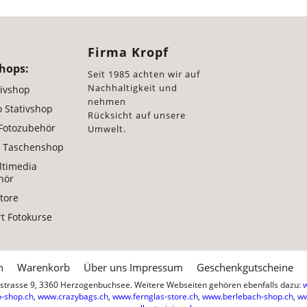
Firma Kropf
hops:
Seit 1985 achten wir auf
Nachhaltigkeit und
tivshop
nehmen
 Stativshop
Rücksicht auf unsere
 Fotozubehör
Umwelt.
 Taschenshop
ltimedia
hör
tore
t Fotokurse
n
Warenkorb
Über uns Impressum
Geschenkgutscheine
ikstrasse 9, 3360 Herzogenbuchsee. Weitere Webseiten gehören ebenfalls dazu:
-shop.ch
,
www.crazybags.ch
,
www.fernglas-store.ch
,
www.berlebach-shop.ch
,
ww